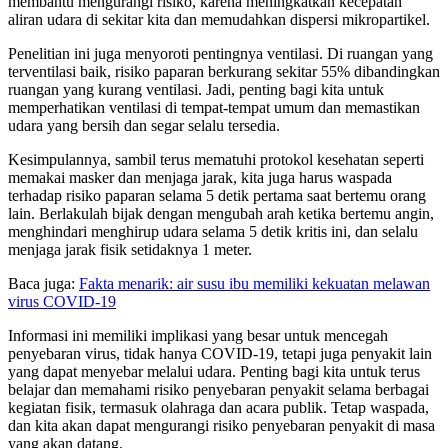
membantu mengurangi risiko, karena meningkatkan kecepatan
aliran udara di sekitar kita dan memudahkan dispersi mikropartikel.
Penelitian ini juga menyoroti pentingnya ventilasi. Di ruangan yang
terventilasi baik, risiko paparan berkurang sekitar 55% dibandingkan
ruangan yang kurang ventilasi. Jadi, penting bagi kita untuk
memperhatikan ventilasi di tempat-tempat umum dan memastikan
udara yang bersih dan segar selalu tersedia.
Kesimpulannya, sambil terus mematuhi protokol kesehatan seperti
memakai masker dan menjaga jarak, kita juga harus waspada
terhadap risiko paparan selama 5 detik pertama saat bertemu orang
lain. Berlakulah bijak dengan mengubah arah ketika bertemu angin,
menghindari menghirup udara selama 5 detik kritis ini, dan selalu
menjaga jarak fisik setidaknya 1 meter.
Baca juga:
Fakta menarik: air susu ibu memiliki kekuatan melawan
virus COVID-19
Informasi ini memiliki implikasi yang besar untuk mencegah
penyebaran virus, tidak hanya COVID-19, tetapi juga penyakit lain
yang dapat menyebar melalui udara. Penting bagi kita untuk terus
belajar dan memahami risiko penyebaran penyakit selama berbagai
kegiatan fisik, termasuk olahraga dan acara publik. Tetap waspada,
dan kita akan dapat mengurangi risiko penyebaran penyakit di masa
yang akan datang.