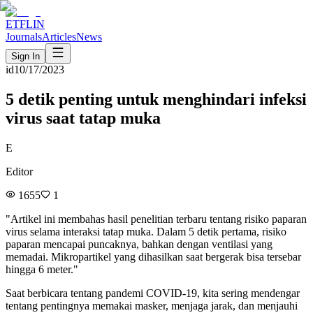
ETFLIN
Journals
Articles
News
Sign In
id
10/17/2023
5 detik penting untuk menghindari infeksi
virus saat tatap muka
E
Editor
1655
1
"
Artikel ini membahas hasil penelitian terbaru tentang risiko paparan
virus selama interaksi tatap muka. Dalam 5 detik pertama, risiko
paparan mencapai puncaknya, bahkan dengan ventilasi yang
memadai. Mikropartikel yang dihasilkan saat bergerak bisa tersebar
hingga 6 meter.
"
Saat berbicara tentang pandemi COVID-19, kita sering mendengar
tentang pentingnya memakai masker, menjaga jarak, dan menjauhi