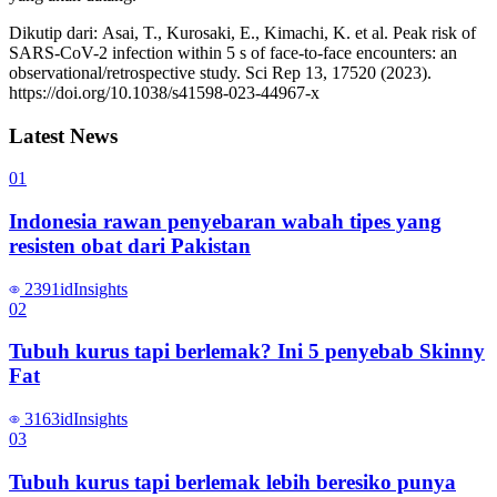
Dikutip dari: Asai, T., Kurosaki, E., Kimachi, K. et al. Peak risk of
SARS-CoV-2 infection within 5 s of face-to-face encounters: an
observational/retrospective study. Sci Rep 13, 17520 (2023).
https://doi.org/10.1038/s41598-023-44967-x
Latest News
0
1
Indonesia rawan penyebaran wabah tipes yang
resisten obat dari Pakistan
2391
id
Insights
0
2
Tubuh kurus tapi berlemak? Ini 5 penyebab Skinny
Fat
3163
id
Insights
0
3
Tubuh kurus tapi berlemak lebih beresiko punya