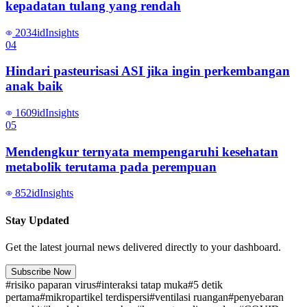
kepadatan tulang yang rendah
2034
id
Insights
0
4
Hindari pasteurisasi ASI jika ingin perkembangan
anak baik
1609
id
Insights
0
5
Mendengkur ternyata mempengaruhi kesehatan
metabolik terutama pada perempuan
852
id
Insights
Stay Updated
Get the latest journal news delivered directly to your dashboard.
Subscribe Now
#
risiko paparan virus
#
interaksi tatap muka
#
5 detik
pertama
#
mikropartikel terdispersi
#
ventilasi ruangan
#
penyebaran