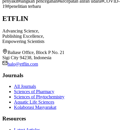
penyakit
#
langkah pencegahan
#
kecepatan aliran udara
#
COVID-
19
#
penelitian terbaru
ETFLIN
Advancing Science,
Publishing Excellence,
Empowering Scientists
Baliase Office, Block P No. 21
Sigi City 94238, Indonesia
halo@etflin.com
Journals
All Journals
Sciences of Pharmacy
Sciences of Phytochemistry
Aquatic Life Sciences
Kolaborasi Masyarakat
Resources
Latest Articles