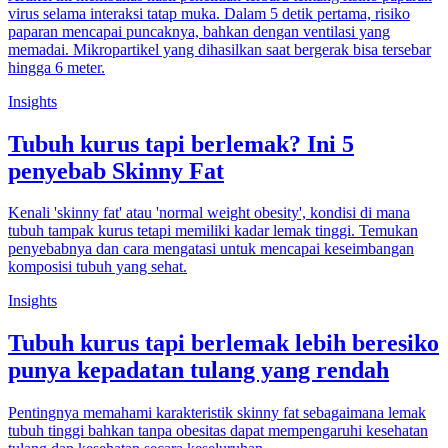
virus selama interaksi tatap muka. Dalam 5 detik pertama, risiko
paparan mencapai puncaknya, bahkan dengan ventilasi yang
memadai. Mikropartikel yang dihasilkan saat bergerak bisa tersebar
hingga 6 meter.
Insights
Tubuh kurus tapi berlemak? Ini 5
penyebab Skinny Fat
Kenali 'skinny fat' atau 'normal weight obesity', kondisi di mana
tubuh tampak kurus tetapi memiliki kadar lemak tinggi. Temukan
penyebabnya dan cara mengatasi untuk mencapai keseimbangan
komposisi tubuh yang sehat.
Insights
Tubuh kurus tapi berlemak lebih beresiko
punya kepadatan tulang yang rendah
Pentingnya memahami karakteristik skinny fat sebagaimana lemak
tubuh tinggi bahkan tanpa obesitas dapat mempengaruhi kesehatan