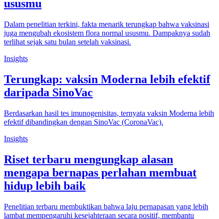
ususmu
Dalam penelitian terkini, fakta menarik terungkap bahwa vaksinasi
juga mengubah ekosistem flora normal ususmu. Dampaknya sudah
terlihat sejak satu bulan setelah vaksinasi.
Insights
Terungkap: vaksin Moderna lebih efektif
daripada SinoVac
Berdasarkan hasil tes imunogenisitas, ternyata vaksin Moderna lebih
efektif dibandingkan dengan SinoVac (CoronaVac).
Insights
Riset terbaru mengungkap alasan
mengapa bernapas perlahan membuat
hidup lebih baik
Penelitian terbaru membuktikan bahwa laju pernapasan yang lebih
lambat mempengaruhi kesejahteraan secara positif, membantu