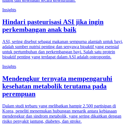
tulang dan kesehatan secara keseluruhan.
Insights
Hindari pasteurisasi ASI jika ingin
perkembangan anak baik
ASI, sering disebut sebagai makanan sempurna alamiah untuk bayi,
adalah sumber nutrisi penting dan senyawa bioaktif yang esensial
untuk pertumbuhan dan perkembangan bayi. Salah satu protein
bioaktif penting yang terdapat dalam ASI adalah osteopontin.
Insights
Mendengkur ternyata mempengaruhi
kesehatan metabolik terutama pada
perempuan
Dalam studi terbaru yang melibatkan hampir 2.500 partisipan di
Korea, peneliti menemukan hubungan menarik antara kebiasaan
mendengkur dan sindrom metabolik, yang sering dikaitkan dengan
risiko penyakit jantung, diabetes, dan stroke.