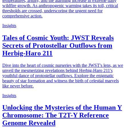
temperatures, aridity, and the alarming increase in extreme daily
wildfire growth. As anthropogenic warming takes its toll, critical
thresholds are crossed, underscoring the urgent need for
comprehensive action.
Insights
Tales of Cosmic Youth: JWST Reveals
Secrets of Protostellar Outflows from
Herbig-Haro 211
Dive into the heart of cosmic nurseries with the JWST's lens, as we
unveil the mesmerizing revelations behind Herbig-Haro 211's
youthful dance of protostellar outflows. Explore the enigmatic
beauty of star formation and witness the birth of celestial marvels
like never before.
Insights
Unlocking the Mysteries of the Human Y
Chromosome: The T2T-Y Reference
Genome Revealed